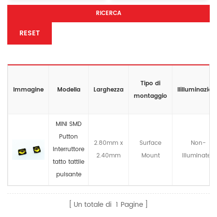
RICERCA
RESET
Tipo di
Immagine
Modella
Larghezza
llilluminazion
montaggio
MINI SMD
Putton
2.80mm x
Surface
Non-
Interruttore
2.40mm
Mount
llluminated
tatto tattile
pulsante
Un totale di
1
Pagine