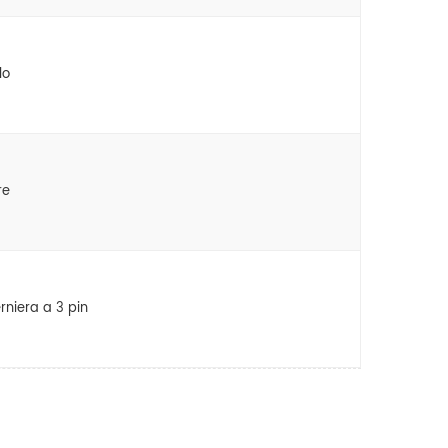
lo
re
rniera a 3 pin