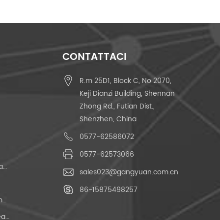
CONTATTACI
R.m 25D1, Block C, No 2070,
Keji Dianzi Building, Shennan
Zhong Rd., Futian Dist.,
Shenzhen, China
0577-62586072
0577-62573066
Interruttore Tattile Momentaneo
sales023@gangyuan.com.cn
86-15875498257
Interruttore A Pulsante Momentaneo
Interruttore Tattile Impermeabile Ip67