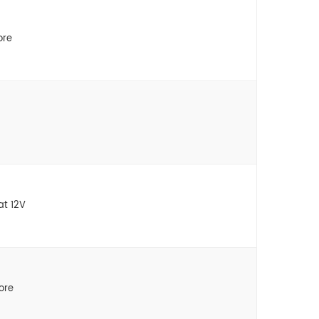
ore
at 12V
ore