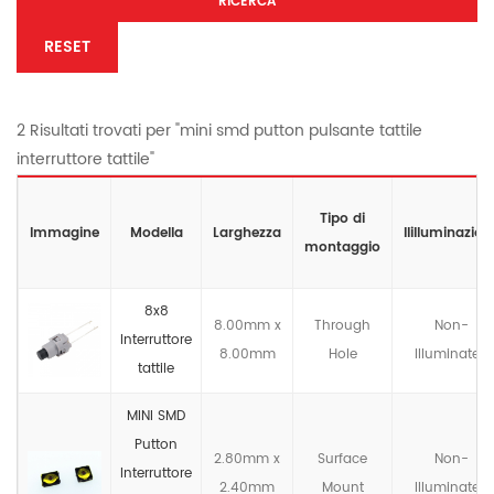
RICERCA
RESET
2 Risultati trovati per "mini smd putton pulsante tattile
interruttore tattile"
Tipo di
Immagine
Modella
Larghezza
llilluminazion
montaggio
8x8
8.00mm x
Through
Non-
Interruttore
8.00mm
Hole
llluminated
tattile
MINI SMD
Putton
2.80mm x
Surface
Non-
Interruttore
2.40mm
Mount
llluminated