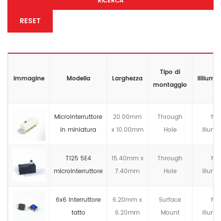
RICERCA
RESET
Tipo di
Immagine
Modella
Larghezza
llillumi
montaggio
Microinterruttore
20.00mm
Through
No
in miniatura
x 10.00mm
Hole
lllumi
T125 5E4
15.40mm x
Through
No
microinterruttore
7.40mm
Hole
lllumi
6x6 Interruttore
6.20mm x
Surface
No
tatto
6.20mm
Mount
lllumi