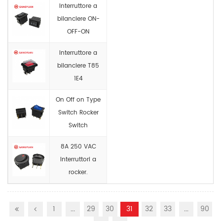
Interruttore a
bilanciere ON-
OFF-ON
Interruttore a
bilanciere T85
1E4
On Off on Type
Switch Rocker
Switch
8A 250 VAC
Interruttori a
rocker.
1
...
29
30
31
32
33
...
90