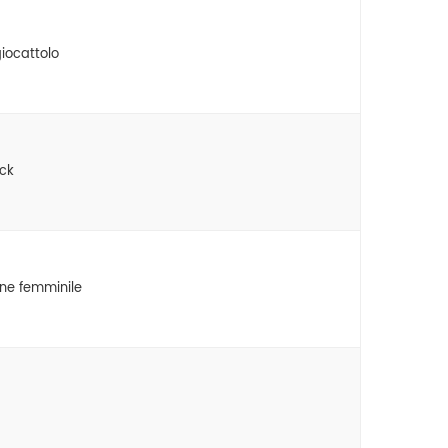
giocattolo
ck
one femminile