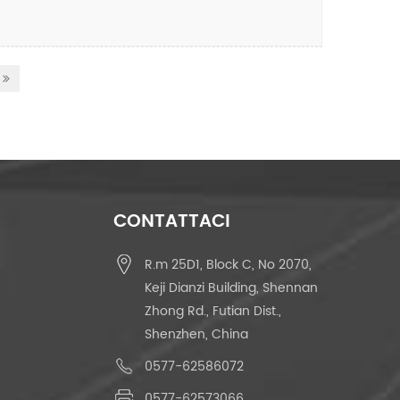
CONTATTACI
R.m 25D1, Block C, No 2070,
Keji Dianzi Building, Shennan
Zhong Rd., Futian Dist.,
Shenzhen, China
0577-62586072
0577-62573066