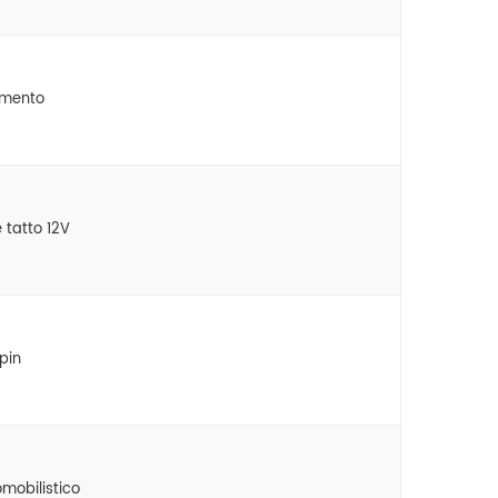
imento
e tatto 12V
 pin
mobilistico