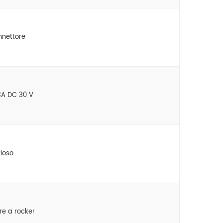
nettore
 3A DC 30 V
zioso
re a rocker