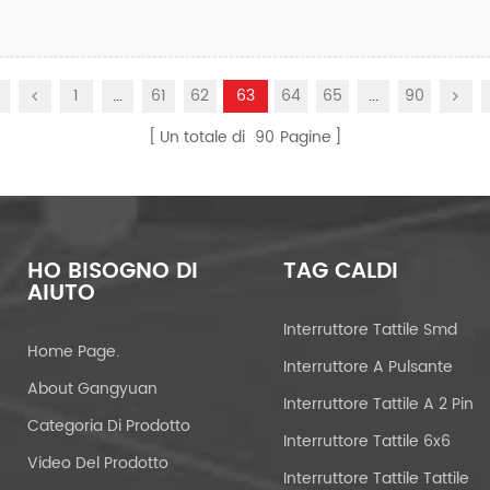
1
...
61
62
63
64
65
...
90
Un totale di
90
Pagine
HO BISOGNO DI
TAG CALDI
AIUTO
Interruttore Tattile Smd
Home Page.
Interruttore A Pulsante
About Gangyuan
Interruttore Tattile A 2 Pin
Categoria Di Prodotto
Interruttore Tattile 6x6
Video Del Prodotto
Interruttore Tattile Tattile