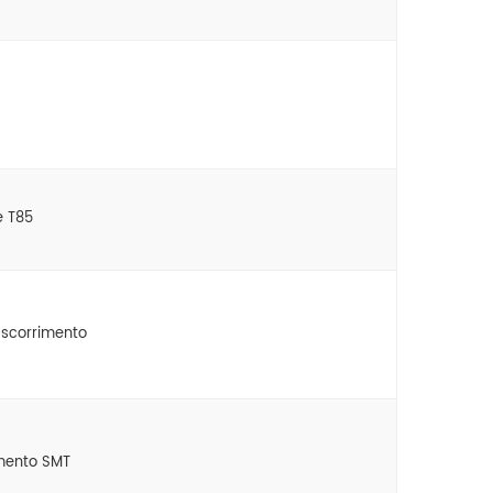
e T85
a scorrimento
imento SMT