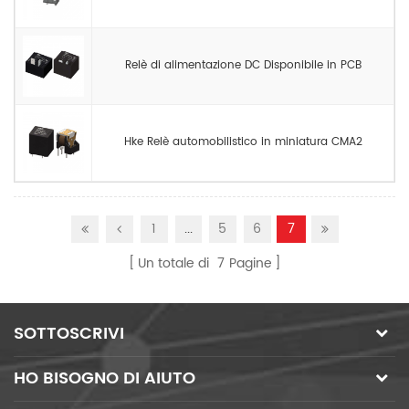
Relè di alimentazione DC Disponibile in PCB
Hke Relè automobilistico in miniatura CMA2
1
...
5
6
7
Un totale di
7
Pagine
SOTTOSCRIVI
HO BISOGNO DI AIUTO