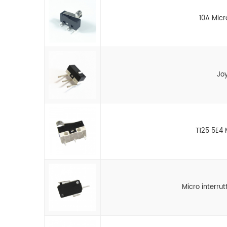
10A Micr
Joy
T125 5E4 M
Micro interrut