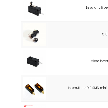
Leva a rulli p
G10 
Micro inte
Interruttore DIP SMD minia