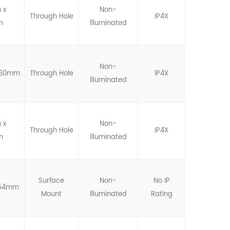
 x
Non-
Through Hole
IP4X
m
llluminated
Non-
6.60mm
Through Hole
IP4X
llluminated
 x
Non-
Through Hole
IP4X
m
llluminated
Surface
Non-
No IP
.54mm
Mount
llluminated
Rating