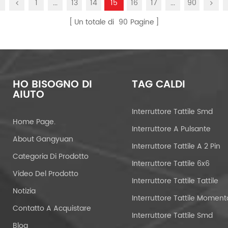
1
...
13
14
15
16
17
...
90
Un totale di
90
Pagine
HO BISOGNO DI
TAG CALDI
AIUTO
Interruttore Tattile Smd
Home Page.
Interruttore A Pulsante
About Gangyuan
Interruttore Tattile A 2 Pin
Categoria Di Prodotto
Interruttore Tattile 6x6
Video Del Prodotto
Interruttore Tattile Tattile
Notizia
Contatto A Acquistare
Interruttore Tattile Smd
Blog