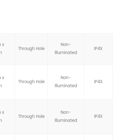
 x
Non-
Through Hole
IP4X
m
llluminated
 x
Non-
Through Hole
IP4X
m
llluminated
 x
Non-
Through Hole
IP4X
m
llluminated