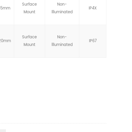
Surface
Non-
.55mm
IP4X
Mount
llluminated
Surface
Non-
.20mm
IP67
Mount
llluminated