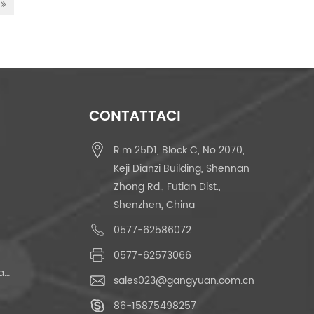
CONTATTACI
R.m 25D1, Block C, No 2070,
Keji Dianzi Building, Shennan
Zhong Rd., Futian Dist.,
Shenzhen, China
0577-62586072
0577-62573066
Interruttore Tattile Momentaneo
sales023@gangyuan.com.cn
86-15875498257