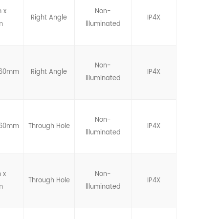
 x
Non-
Right Angle
IP4X
m
llluminated
Non-
6.60mm
Right Angle
IP4X
llluminated
Non-
6.60mm
Through Hole
IP4X
llluminated
 x
Non-
Through Hole
IP4X
m
llluminated