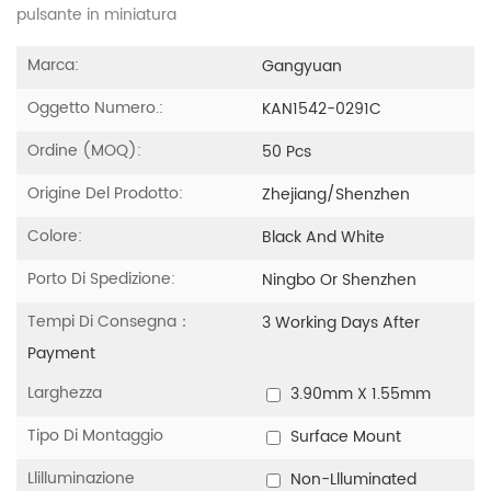
pulsante in miniatura
Marca:
Gangyuan
Oggetto Numero.:
KAN1542-0291C
Ordine (MOQ):
50 Pcs
Origine Del Prodotto:
Zhejiang/shenzhen
Colore:
Black And White
Porto Di Spedizione:
Ningbo Or Shenzhen
Tempi Di Consegna：
3 Working Days After
Payment
Larghezza
3.90mm X 1.55mm
Tipo Di Montaggio
Surface Mount
Llilluminazione
Non-Llluminated