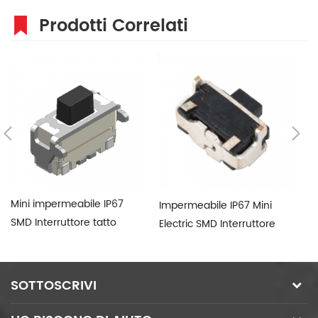
Prodotti Correlati
Mini impermeabile IP67
Impermeabile IP67 Mini
IP
SMD Interruttore tatto
Electric SMD Interruttore
an
tatto
In
SOTTOSCRIVI