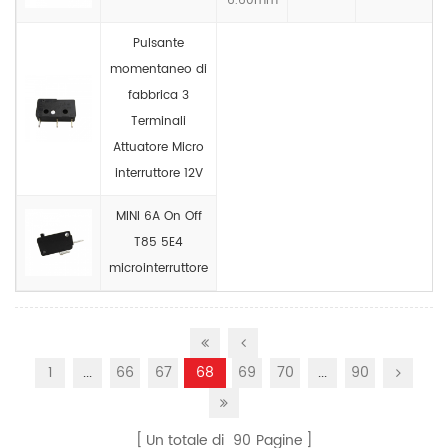
6.60mm
Pulsante
momentaneo di
fabbrica 3
Terminali
Attuatore Micro
interruttore 12V
MINI 6A On Off
T85 5E4
microinterruttore
1
...
66
67
68
69
70
...
90
Un totale di
90
Pagine