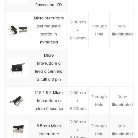
Passa con LED.
Microinterruttore
12.80mm
per mouse a
Through
Non-
x
scatto in
Hole
llluminated
6.60mm
miniatura
Micro
interruttore a
leva a cerniera
a rulli a 3 pin
12,8 * 5.8 Micro
12.80mm
Through
Non-
interruttore a
x
Hole
llluminated
micro finecorsa
6.60mm
12.80mm
8.5mm Micro
Through
Non-
x
interruttore
Hole
llluminated