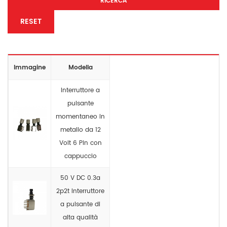
RICERCA
RESET
Immagine
Modella
Interruttore a
pulsante
momentaneo in
metallo da 12
Volt 6 Pin con
cappuccio
50 V DC 0.3a
2p2t Interruttore
a pulsante di
alta qualità