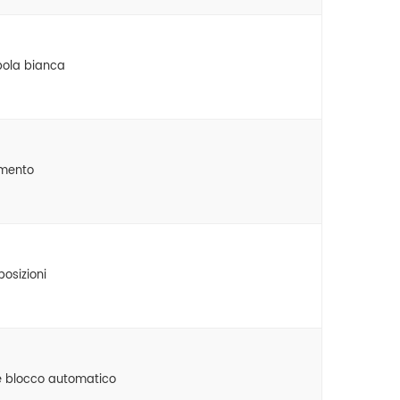
pola bianca
imento
posizioni
e blocco automatico