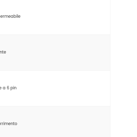
permeabile
nte
e a 6 pin
orrimento