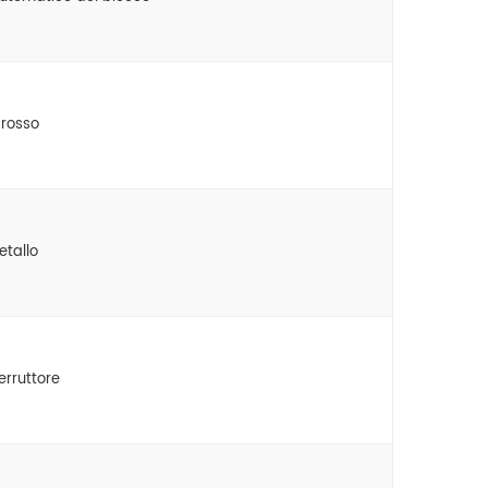
 rosso
etallo
erruttore