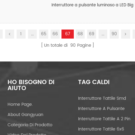
Interruttore a pulsante luminoso a LED Big
1
...
65
66
67
68
69
...
90
Un totale di
90
Pagine
HO BISOGNO DI
TAG CALDI
AIUTO
Interruttore Tattile Smd
Home Page.
Interruttore A Pulsante
About Gangyuan
Interruttore Tattile A 2 Pin
Categoria Di Prodotto
Interruttore Tattile 6x6