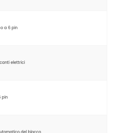
o a 6 pin
anti elettrici
 pin
utomatico del blocco