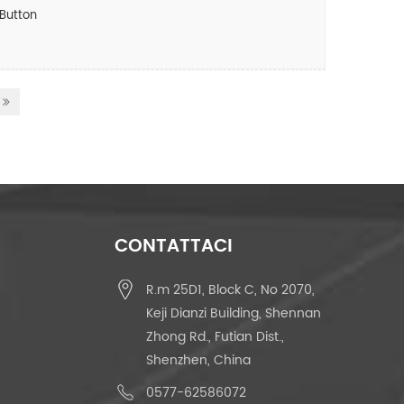
 Button
CONTATTACI
R.m 25D1, Block C, No 2070,
Keji Dianzi Building, Shennan
Zhong Rd., Futian Dist.,
Shenzhen, China
0577-62586072