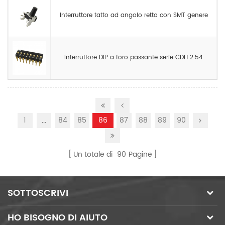
Interruttore tatto ad angolo retto con SMT genere
Interruttore DIP a foro passante serie CDH 2.54
1
...
84
85
86
87
88
89
90
Un totale di
90
Pagine
SOTTOSCRIVI
HO BISOGNO DI AIUTO