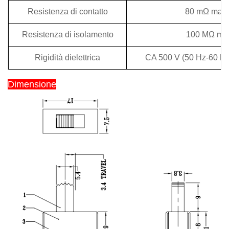
Resistenza di contatto
80 mΩ mas
Resistenza di isolamento
100 MΩ mi
Rigidità dielettrica
CA 500 V (50 Hz-60 Hz
Dimensione