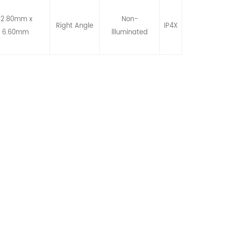
12.80mm x
Non-
Right Angle
IP4X
6.60mm
llluminated