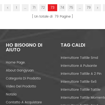
1
...
71
72
73
74
75
...
79
Un totale di
79
Pagine
HO BISOGNO DI
TAG CALDI
AIUTO
Interruttore Tattile Smd
Home Page.
Interruttore A Pulsante
About Gangyuan
Interruttore Tattile A 2 Pin
Categoria Di Prodotto
Interruttore Tattile 6x6
Video Del Prodotto
Interruttore Tattile Tattile
Notizia
Contatto A Acquistare