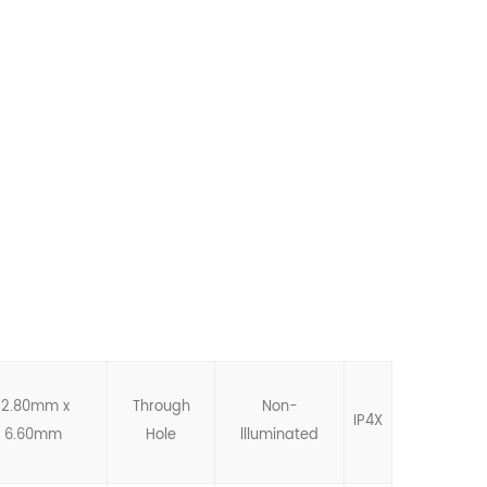
12.80mm x
Through
Non-
IP4X
6.60mm
Hole
llluminated