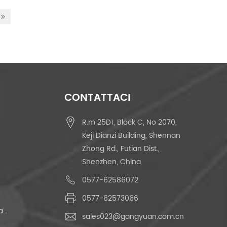
CONTATTACI
R.m 25D1, Block C, No 2070,
Keji Dianzi Building, Shennan
Zhong Rd., Futian Dist.,
Shenzhen, China
0577-62586072
0577-62573066
Interruttore Tattile Momentaneo
sales023@gangyuan.com.cn