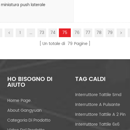
n miniatura push laterale
1
...
73
74
75
76
77
78
79
Un totale di
79
Pagine
HO BISOGNO DI
TAG CALDI
AIUTO
Interruttore Tattile Smd
Home Page.
Interruttore A Pulsante
About Gangyuan
Interruttore Tattile A 2 Pin
Categoria Di Prodotto
Interruttore Tattile 6x6