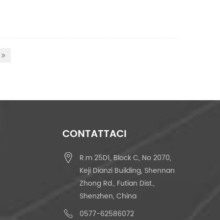
CONTATTACI
R.m 25D1, Block C, No 2070,
Keji Dianzi Building, Shennan
Zhong Rd., Futian Dist.,
Shenzhen, China
0577-62586072