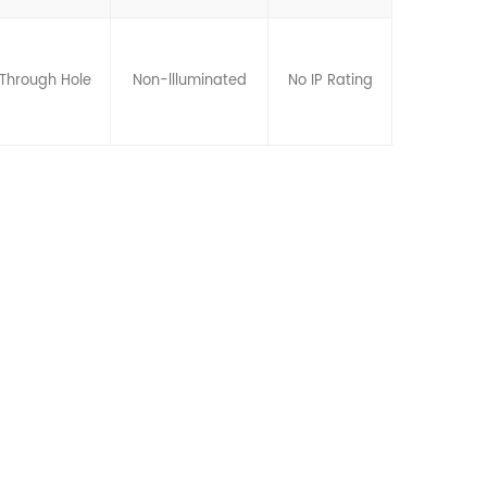
Through Hole
Non-llluminated
No IP Rating