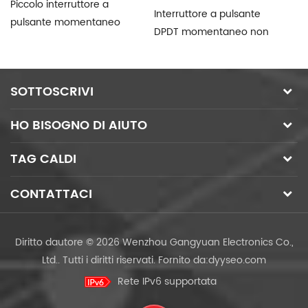
Piccolo interruttore a
Interruttore a pulsante
PB
pulsante momentaneo
DPDT momentaneo non
in
rosso
bloccabile
SOTTOSCRIVI
HO BISOGNO DI AIUTO
TAG CALDI
CONTATTACI
Diritto dautore © 2026 Wenzhou Gangyuan Electronics Co.,
Ltd.. Tutti i diritti riservati.
Fornito da:
dyyseo.com
Rete IPv6 supportata