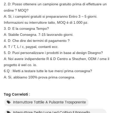
2. D:
Posso ottenere un campione gratuito prima di effettuare un
ordine ? MOQ?
A: Sì, i campioni gratuiti si prepararanno
Entro 3 ~ 5 giorni.
Informazioni su interruttore tatto, MOQ è di 1.000 pz.
3. D: E la consegna Tempo?
A:
Stabile Consegna. 7-15 lavorando giorni.
4. D: Che dire dei termini di pagamento ?
A: T / T, L / c, paypal, contanti ecc.
5. D: Puoi personalizzare i prodotti in base al design Disegno?
A: Noi avere indipendente R & D Centro a Shezhen, ODM / ome il
progetto è wel
co.
io.
6.Q
:
Metti a testare tutte le tue merci prima consegna?
A: Sì, abbiamo 100% prova prima consegna.
Tag Correlati :
Interruttore Tattile A Pulsante Trasparente
Interruttore Della Luce Led Coltiva Il Pannello