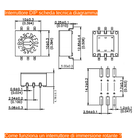
Interruttore DIP scheda tecnica diagramma
Come funziona un interruttore di immersione rotante ?