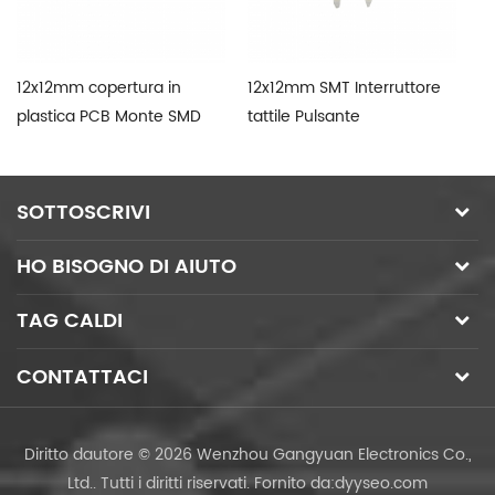
12x12mm copertura in
12x12mm SMT Interruttore
G
plastica PCB Monte SMD
tattile Pulsante
In
Interruttore tattile
momentaneo Interruttore
su
normalmente chiuso
pr
SOTTOSCRIVI
HO BISOGNO DI AIUTO
TAG CALDI
CONTATTACI
Diritto dautore © 2026 Wenzhou Gangyuan Electronics Co.,
Ltd.. Tutti i diritti riservati.
Fornito da:
dyyseo.com