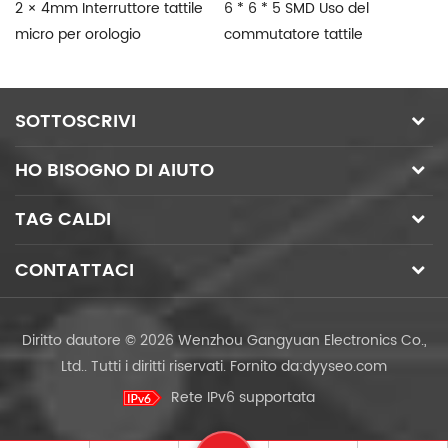
2 × 4mm Interruttore tattile
6 * 6 * 5 SMD Uso del
In
micro per orologio
commutatore tattile
ti
intelligente
silenzioso per Automotive
ch
SOTTOSCRIVI
HO BISOGNO DI AIUTO
TAG CALDI
CONTATTACI
Diritto dautore © 2026 Wenzhou Gangyuan Electronics Co.,
Ltd.. Tutti i diritti riservati.
Fornito da:
dyyseo.com
Rete IPv6 supportata