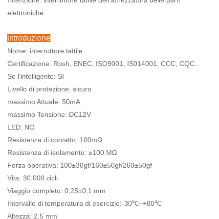
Intenzione: interruttore tattile dell'attrezzatura delle parti
elettroniche
introduzione
Nome: interruttore tattile
Certificazione: Rosh, ENEC, ISO9001, IS014001, CCC, CQC..
Se l'intelligente: Sì
Livello di protezione: sicuro
massimo Attuale:
50mA
massimo Tensione: DC12V
LED: NO
Resistenza di contatto: 100mΩ
Resistenza di isolamento: ≥100 MΩ
Forza operativa: 100±30gf/160±50gf/260±50gf
Vita: 30.000 cicli
Viaggio completo:
0,25±0,1 mm
Intervallo di temperatura di esercizio:-30℃~+80℃
Altezza: 2,5 mm