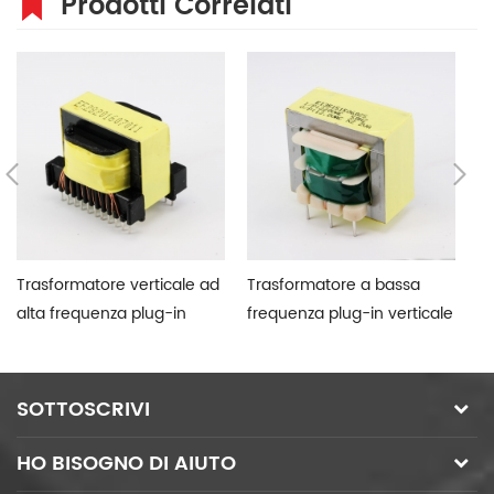
Prodotti Correlati
Trasformatore verticale ad
Trasformatore a bassa
Tr
alta frequenza plug-in
frequenza plug-in verticale
fr
SOTTOSCRIVI
HO BISOGNO DI AIUTO