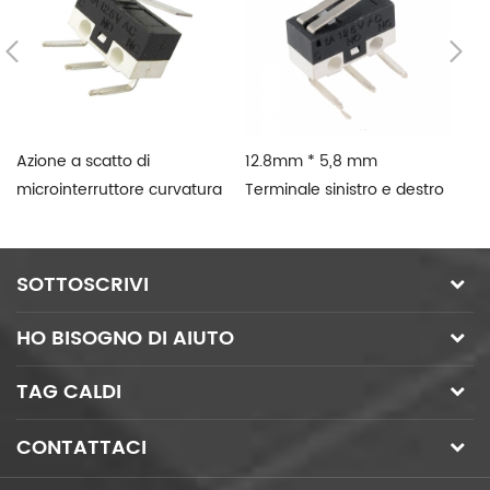
Azione a scatto di
12.8mm * 5,8 mm
1
microinterruttore curvatura
Terminale sinistro e destro
T
sinistra
Connect Micro Switch
In
Micro Tactile Switch
ta
SOTTOSCRIVI
HO BISOGNO DI AIUTO
TAG CALDI
CONTATTACI