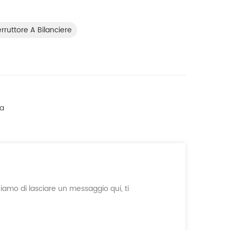
erruttore A Bilanciere
ca
ghiamo di lasciare un messaggio qui, ti