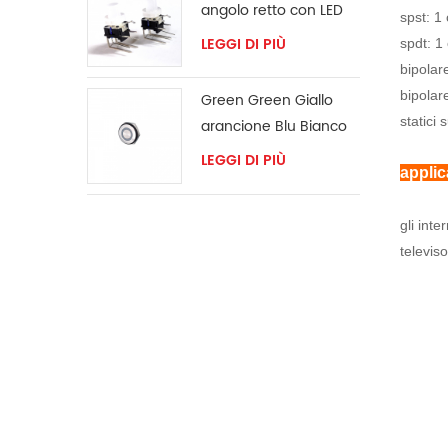
angolo retto con LED
spst: 1
LEGGI DI PIÙ
spdt: 1 
bipolare
bipolar
Green Green Giallo
statici 
arancione Blu Bianco
LED Anello Switch
LEGGI DI PIÙ
applic
momentary
gli inte
televis