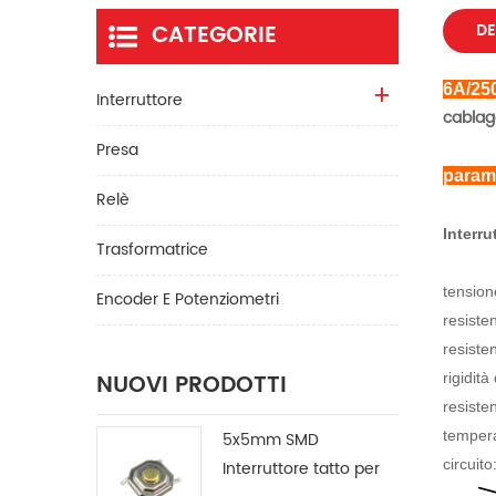
CATEGORIE
DE
6A/250
Interruttore
cablagg
Presa
param
Relè
Interru
Trasformatrice
tension
Encoder E Potenziometri
resiste
resiste
NUOVI PRODOTTI
rigidità
resiste
tempera
5x5mm SMD
circuito
Interruttore tatto per