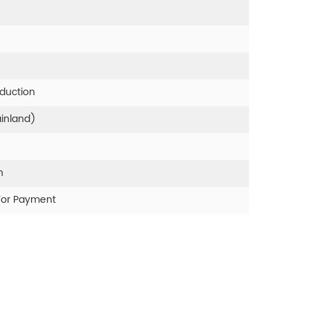
oduction
ainland)
n
For Payment