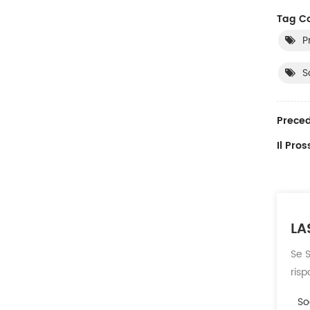
Tag Co
P
S
Preced
Il Pro
LA
Se S
ris
So