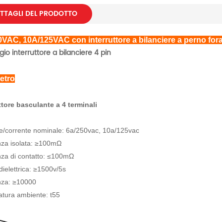
TTAGLI DEL PRODOTTO
VAC, 10A/125VAC con interruttore a bilanciere a perno for
io interruttore a bilanciere 4 pin
etro
ttore basculante a 4 terminali
e/corrente nominale: 6a/250vac, 10a/125vac
nza isolata: ≥100mΩ
nza di contatto: ≤100mΩ
 dielettrica: ≥1500v/5s
nza: ≥10000
tura ambiente: t55
: