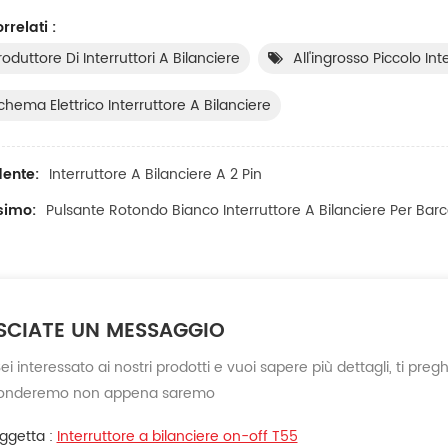
rrelati :
roduttore Di Interruttori A Bilanciere
All'ingrosso Piccolo Int
chema Elettrico Interruttore A Bilanciere
ente:
Interruttore A Bilanciere A 2 Pin
ssimo:
Pulsante Rotondo Bianco Interruttore A Bilanciere Per Bar
SCIATE UN MESSAGGIO
ei interessato ai nostri prodotti e vuoi sapere più dettagli, ti pre
ponderemo non appena saremo
ggetta :
Interruttore a bilanciere on-off T55