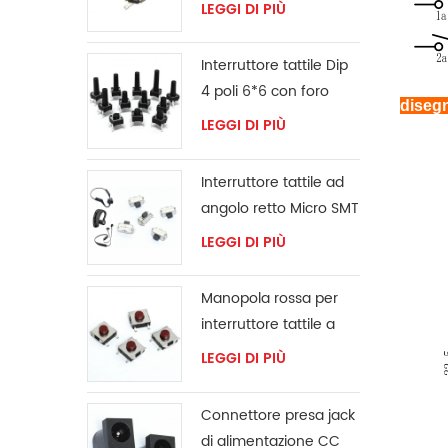
ventilatore
LEGGI DI PIÙ
Interruttore tattile Dip
4 poli 6*6 con foro
diseg
passante
LEGGI DI PIÙ
Interruttore tattile ad
angolo retto Micro SMT
LEGGI DI PIÙ
Manopola rossa per
interruttore tattile a
montaggio
LEGGI DI PIÙ
superficiale 6x6mm
Connettore presa jack
di alimentazione CC