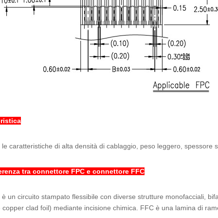
ristica
le caratteristiche di alta densità di cablaggio, peso leggero, spessore so
ferenza tra connettore FPC e connettore FFC
è un circuito stampato flessibile con diverse strutture monofacciali, bif
e copper clad foil) mediante incisione chimica. FFC è una lamina di rame pi