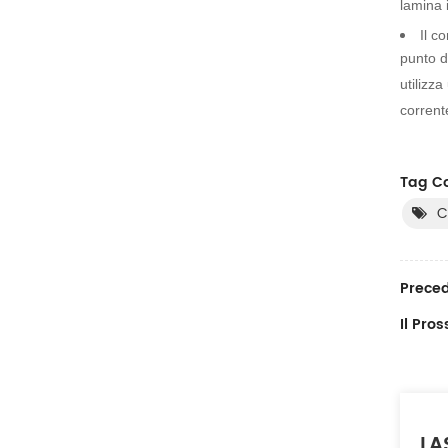
lamina i
Il c
punto di
utilizz
corrent
Tag Co
C
Preced
Il Pro
LA