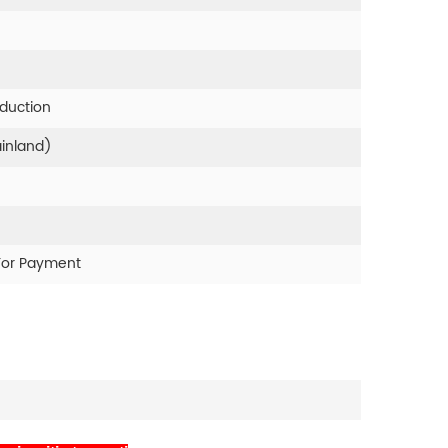
oduction
ainland)
For Payment