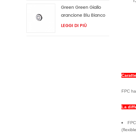
Green Green Giallo
arancione Blu Bianco
LED Anello Switch
LEGGI DI PIÙ
momentary
Caratte
FPC ha 
La dif
FPC 
(flexibl