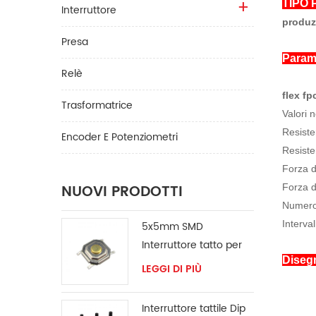
TIPO P
Interruttore
produz
Presa
Param
Relè
flex fp
Trasformatrice
Valori 
Resiste
Encoder E Potenziometri
Resiste
Forza d
NUOVI PRODOTTI
Forza d
Numero 
Interva
5x5mm SMD
Interruttore tatto per
Diseg
ventilatore
LEGGI DI PIÙ
Interruttore tattile Dip