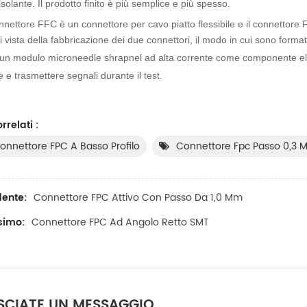
solante. Il prodotto finito è più semplice e più spesso.
onnettore FFC è un connettore per cavo piatto flessibile e il connettore 
 vista della fabbricazione dei due connettori, il modo in cui sono formate
a un modulo microneedle shrapnel ad alta corrente come componente ele
e e trasmettere segnali durante il test.
rrelati :
onnettore FPC A Basso Profilo
Connettore Fpc Passo 0,3 
ente:
Connettore FPC Attivo Con Passo Da 1,0 Mm
ssimo:
Connettore FPC Ad Angolo Retto SMT
SCIATE UN MESSAGGIO