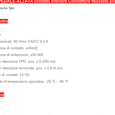
EDALE-ALZATA contatto inferiore Connettore flessibile per 
ione fpc
etro
c
nominali: 30 Vrms CA/CC 0,2 A
nza di contatto: ≤40mΩ
nza di isolamento: ≥50 MΩ
i ritenzione FPC: pos. x 0,15N min.
i ritenzione terminale: pos. x 0,8 N min.
di contatti: 13~51
llo di temperatura operativa: -25 ℃ ~ 85 ℃
no