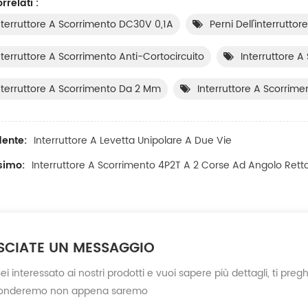
rrelati :
nterruttore A Scorrimento DC30V 0,1A
Perni Dell'interrutto
nterruttore A Scorrimento Anti-Cortocircuito
Interruttore A
nterruttore A Scorrimento Da 2 Mm
Interruttore A Scorrime
ente:
Interruttore A Levetta Unipolare A Due Vie
ssimo:
Interruttore A Scorrimento 4P2T A 2 Corse Ad Angolo Rett
SCIATE UN MESSAGGIO
ei interessato ai nostri prodotti e vuoi sapere più dettagli, ti pre
ponderemo non appena saremo