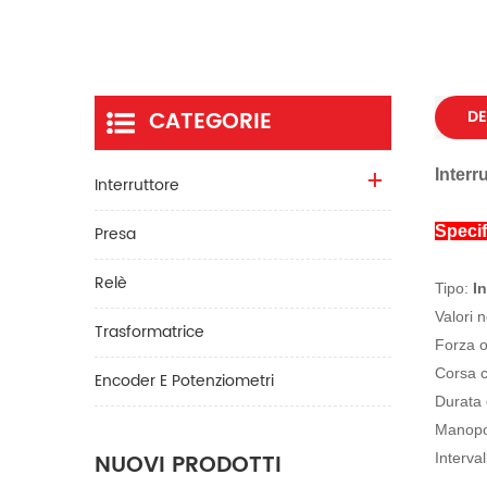
CATEGORIE
DE
Interr
Interruttore
Presa
Specif
Relè
Tipo:
In
Valori 
Trasformatrice
Forza o
Corsa 
Encoder E Potenziometri
Durata 
Manopol
NUOVI PRODOTTI
Interva