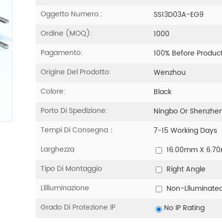
Oggetto Numero.:
SS13D03A-EG9
Ordine (MOQ):
1000
Pagamento:
100% Before Produc
Origine Del Prodotto:
Wenzhou
Colore:
Black
Porto Di Spedizione:
Ningbo Or Shenzhe
Tempi Di Consegna：
7-15 Working Days
Larghezza
16.00mm X 6.7
Tipo Di Montaggio
Right Angle
Llilluminazione
Non-Llluminate
Grado Di Protezione IP
No IP Rating