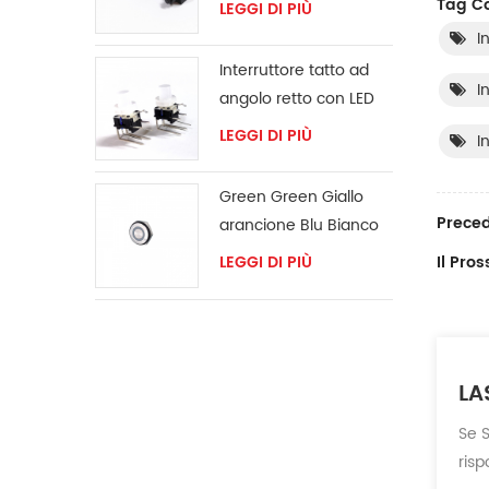
Tag Co
LEGGI DI PIÙ
I
Interruttore tatto ad
I
angolo retto con LED
LEGGI DI PIÙ
I
Green Green Giallo
Preced
arancione Blu Bianco
LED Anello Switch
Il Pro
LEGGI DI PIÙ
momentary
LA
Se S
ris